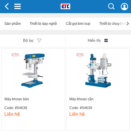
Sản phẩm
Thiết bị dạy nghề
Cắt gọt kim loại
Thiết bị chuyên ng
Bộ lọc
Hiển thị
Máy khoan bàn
Máy khoan cần
Code: #54638
Code: #54639
Liên hệ
Liên hệ