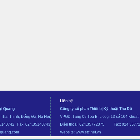
Liên hệ
ại Quang
Công ty cổ phần Thiết bị Kỹ thuật Thủ Đô
Thái Thịnh, Đống Đa, Hà Nội
VPGD: Tầng 09 Tòa B, Licogi 13 số 164 Khuất
.35140742 Fax: 024.35140743
Điện thoại: 024.35772375 Fax: 024.3577
iquang.com
Website: www.etc.net.vn