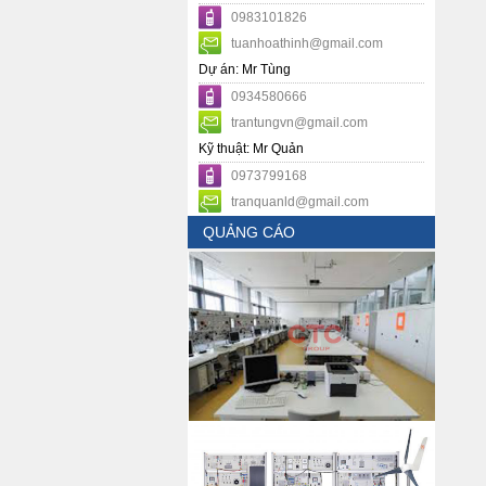
0983101826
tuanhoathinh@gmail.com
Dự án: Mr Tùng
0934580666
trantungvn@gmail.com
Kỹ thuật: Mr Quản
0973799168
tranquanld@gmail.com
QUẢNG CÁO